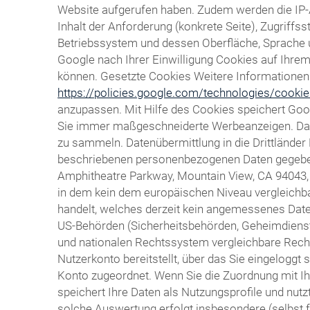
Website aufgerufen haben. Zudem werden die IP-
Inhalt der Anforderung (konkrete Seite), Zugrif
Betriebssystem und dessen Oberfläche, Sprache un
Google nach Ihrer Einwilligung Cookies auf Ihr
können. Gesetzte Cookies Weitere Informationen h
https://policies.google.com/technologies/cooki
anzupassen. Mit Hilfe des Cookies speichert Goo
Sie immer maßgeschneiderte Werbeanzeigen. Das C
zu sammeln. Datenübermittlung in die Drittländer
beschriebenen personenbezogenen Daten gegebenen
Amphitheatre Parkway, Mountain View, CA 94043, ü
in dem kein dem europäischen Niveau vergleichba
handelt, welches derzeit kein angemessenes Daten
US-Behörden (Sicherheitsbehörden, Geheimdiens
und nationalen Rechtssystem vergleichbare Recht
Nutzerkonto bereitstellt, über das Sie eingeloggt
Konto zugeordnet. Wenn Sie die Zuordnung mit Ih
speichert Ihre Daten als Nutzungsprofile und nu
solche Auswertung erfolgt insbesondere (selbst 