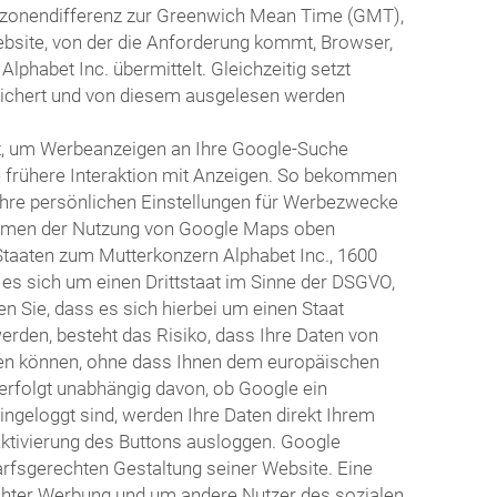
itzonendifferenz zur Greenwich Mean Time (GMT),
ebsite, von der die Anforderung kommt, Browser,
habet Inc. übermittelt. Gleichzeitig setzt
eichert und von diesem ausgelesen werden
t, um Werbeanzeigen an Ihre Google-Suche
e frühere Interaktion mit Anzeigen. So bekommen
Ihre persönlichen Einstellungen für Werbezwecke
 Rahmen der Nutzung von Google Maps oben
Staaten zum Mutterkonzern Alphabet Inc., 1600
 es sich um einen Drittstaat im Sinne der DSGVO,
 Sie, dass es sich hierbei um einen Staat
erden, besteht das Risiko, dass Ihre Daten von
en können, ohne dass Ihnen dem europäischen
erfolgt unabhängig davon, ob Google ein
eingeloggt sind, werden Ihre Daten direkt Ihrem
Aktivierung des Buttons ausloggen. Google
arfsgerechten Gestaltung seiner Website. Eine
echter Werbung und um andere Nutzer des sozialen