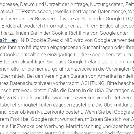
Adresse, Datum und Uhrzeit der Anfrage, Nutzungsdaten, Ze
fsstatus/HTTP-Statuscode, jeweils übertragene Datenmenge, W
d Version der Browsersoftware an Server der Google LLC/ Alp
em Endgerät, wodurch Informationen auf Ihrem Endgerät gesp
ierzu finden Sie in der Cookie-Richtlinie von Google unter
es?hl=en
- NID-Cookie Zweck: NID wird von Google verwende
gle Ihre am häufigsten eingegebenen Suchanfragen oder Ihr
ookie enthält eine einzigartige ID, die Google benutzt, um 
 Bitte berücksichtigen Sie, dass Google Ireland Ltd. die im
falls für die hier aufgeführten Zwecke in die Vereinigten 
bermittelt. Bei den Vereinigten Staaten von Amerika handelt
res Datenschutzniveau vorherrscht. ACHTUNG. Bitte beachten
schutzniveau bietet. Falls die Daten in die USA übertragen w
te) zu Kontroll- und Überwachungszwecken verarbeitet werd
sbehelfsmöglichkeiten dagegen zustehen. Die Übermittlung 
 sind, oder ob kein Nutzerkonto besteht. Wenn Sie bei Google 
rem Profil bei Google nicht wünschen, müssen Sie sich vor 
tzt sie für Zwecke der Werbung, Marktforschung und/oder bed
für nicht eingeloggte Nutzer) zur Erbringung von bedarfsger