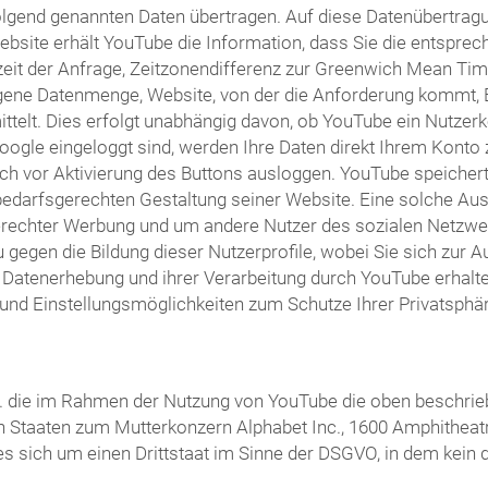
olgend genannten Daten übertragen. Auf diese Datenübertragu
bsite erhält YouTube die Information, dass Sie die entsprec
it der Anfrage, Zeitzonendifferenz zur Greenwich Mean Time
agene Datenmenge, Website, von der die Anforderung kommt, 
lt. Dies erfolgt unabhängig davon, ob YouTube ein Nutzerkont
Google eingeloggt sind, werden Ihre Daten direkt Ihrem Kont
ch vor Aktivierung des Buttons ausloggen. YouTube speichert I
arfsgerechten Gestaltung seiner Website. Eine solche Auswe
erechter Werbung und um andere Nutzer des sozialen Netzwerk
u gegen die Bildung dieser Nutzerprofile, wobei Sie sich zu
atenerhebung und ihrer Verarbeitung durch YouTube erhalten 
und Einstellungsmöglichkeiten zum Schutze Ihrer Privatsphär
 Ltd. die im Rahmen der Nutzung von YouTube die oben besch
ten Staaten zum Mutterkonzern Alphabet Inc., 1600 Amphitheat
 es sich um einen Drittstaat im Sinne der DSGVO, in dem kei