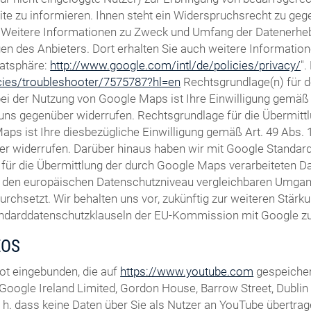
te zu informieren. Ihnen steht ein Widerspruchsrecht zu gegen
Weitere Informationen zu Zweck und Umfang der Datenerhebun
gen des Anbieters. Dort erhalten Sie auch weitere Informatio
vatsphäre:
http://www.google.com/intl/de/policies/privacy/
"
icies/troubleshooter/7575787?hl=en
Rechtsgrundlage(n) für 
 der Nutzung von Google Maps ist Ihre Einwilligung gemäß Ar
ft uns gegenüber widerrufen. Rechtsgrundlage für die Übermi
ps ist Ihre diesbezügliche Einwilligung gemäß Art. 49 Abs. 1 
er widerrufen. Darüber hinaus haben wir mit Google Standardd
für die Übermittlung der durch Google Maps verarbeiteten Dat
m den europäischen Datenschutzniveau vergleichbaren Umga
setzt. Wir behalten uns vor, zukünftig zur weiteren Stärkun
andarddatenschutzklauseln der EU-Kommission mit Google zu 
EOS
ot eingebunden, die auf
https://www.youtube.com
gespeicher
Google Ireland Limited, Gordon House, Barrow Street, Dublin 4,
h. dass keine Daten über Sie als Nutzer an YouTube übertrage