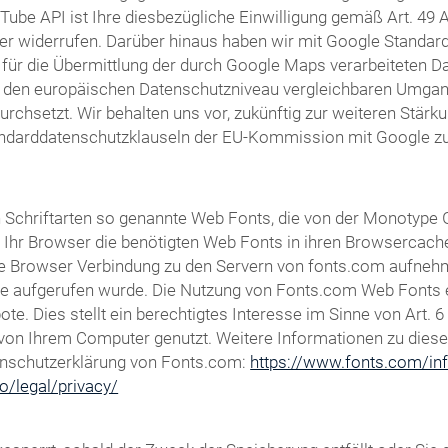
Tube API ist Ihre diesbezügliche Einwilligung gemäß Art. 49 Ab
er widerrufen. Darüber hinaus haben wir mit Google Standardd
für die Übermittlung der durch Google Maps verarbeiteten Dat
m den europäischen Datenschutzniveau vergleichbaren Umga
setzt. Wir behalten uns vor, zukünftig zur weiteren Stärkun
andarddatenschutzklauseln der EU-Kommission mit Google zu 
von Schriftarten so genannte Web Fonts, die von der Monotype
dt Ihr Browser die benötigten Web Fonts in ihren Browsercach
 Browser Verbindung zu den Servern von fonts.com aufnehm
te aufgerufen wurde. Die Nutzung von Fonts.com Web Fonts er
e. Dies stellt ein berechtigtes Interesse im Sinne von Art. 6
ft von Ihrem Computer genutzt. Weitere Informationen zu dies
enschutzerklärung von Fonts.com:
https://www.fonts.com/inf
o/legal/privacy/