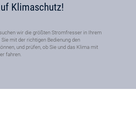
auf Klimaschutz!
suchen wir die größten Stromfresser in Ihrem
 Sie mit der richtigen Bedienung den
önnen, und prüfen, ob Sie und das Klima mit
er fahren.