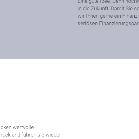
Eine gute Idee. Denn hochw
in die Zukunft. Damit Sie 
wir Ihnen gerne ein Finanz
seriösen Finanzierungspar
ecken wertvolle
urück und führen sie wieder