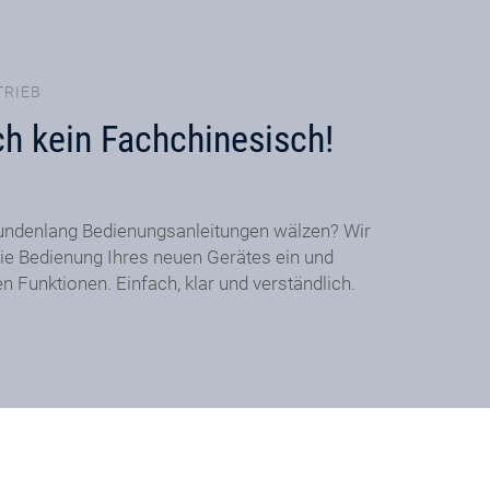
TRIEB
ch kein Fachchinesisch!
undenlang Bedienungsanleitungen wälzen? Wir
ie Bedienung Ihres neuen Gerätes ein und
en Funktionen. Einfach, klar und verständlich.