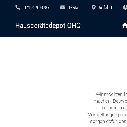
07191 903787
E-Mail
Anfahrt
Hausgerätedepot OHG
Wir möchten Ih
machen. Desweg
kümmern uns
Vorstellungen pass
sorgen dafür, das