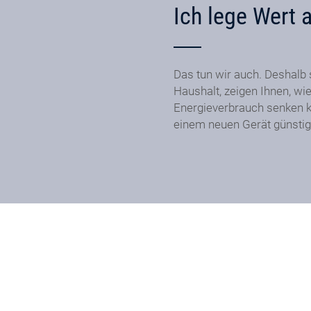
Ich lege Wert 
Das tun wir auch. Deshalb 
Haushalt, zeigen Ihnen, wie
Energieverbrauch senken k
einem neuen Gerät günstig