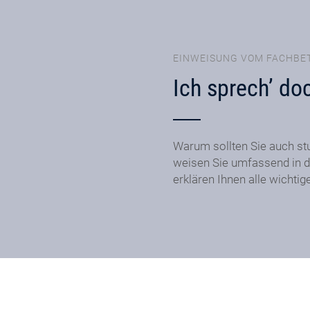
EINWEISUNG VOM FACHBE
Ich sprech’ do
Warum sollten Sie auch st
weisen Sie umfassend in d
erklären Ihnen alle wichtig