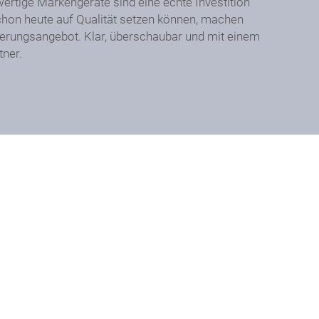
ertige Markengeräte sind eine echte Investition
schon heute auf Qualität setzen können, machen
ierungsangebot. Klar, überschaubar und mit einem
tner.