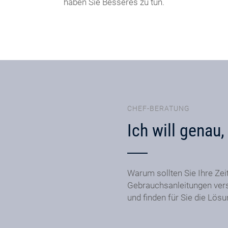
haben Sie Besseres zu tun.
CHEF-BERATUNG
Ich will genau
Warum sollten Sie Ihre Zei
Gebrauchsanleitungen ver
und finden für Sie die Lös