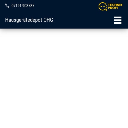
07191 903787
Hausgerätedepot OHG