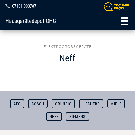
07191 903787
Hausgerätedepot OHG
ELEKTROGROSSGERÄTE
Neff
AEG
BOSCH
GRUNDIG
LIEBHERR
MIELE
NEFF
SIEMENS