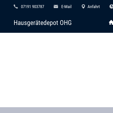
07191 903787
E-Mail
Anfahrt
Hausgerätedepot OHG