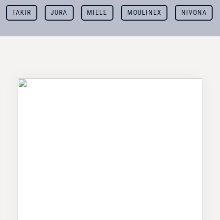
FAKIR
JURA
MIELE
MOULINEX
NIVONA