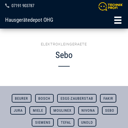
07191 903787
Hausgerätedepot OHG
ELEKTROKLEINGERAETE
Sebo
BEURER
BOSCH
ESGE-ZAUBERSTAB
FAKIR
JURA
MIELE
MOULINEX
NIVONA
SEBO
SIEMENS
TEFAL
UNOLD