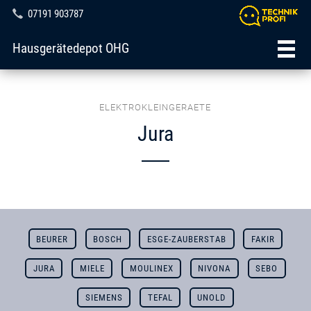
07191 903787
Hausgerätedepot OHG
ELEKTROKLEINGERAETE
Jura
BEURER
BOSCH
ESGE-ZAUBERSTAB
FAKIR
JURA
MIELE
MOULINEX
NIVONA
SEBO
SIEMENS
TEFAL
UNOLD