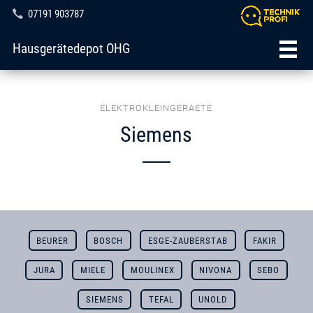
07191 903787
Hausgerätedepot OHG
ELEKTROKLEINGERAETE
Siemens
BEURER
BOSCH
ESGE-ZAUBERSTAB
FAKIR
JURA
MIELE
MOULINEX
NIVONA
SEBO
SIEMENS
TEFAL
UNOLD